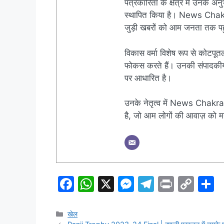
पत्रकारिता के क्षेत्र में उनके अन
स्थापित किया है। News Chakra क
जुड़ी खबरों को आम जनता तक पहुं
विकास वर्मा विशेष रूप से कोटपूतल
फोकस करते हैं। उनकी संपादकीय नी
पर आधारित है।
उनके नेतृत्व में News Chakra 
है, जो आम लोगों की आवाज़ को मज
F
W
X
M
T
Pr
C
S
a
h
e
el
in
o
h
c
at
s
e
t
p
a
Categories
खेल