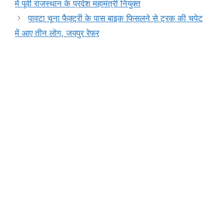
o
p
n
m
n
में पूर्वी राजस्थान के प्रदेश महामंत्री नियुक्त
o
p
g
k
पावटा चूना फैक्ट्री के पास बाइक फिसलने से ट्रक की चपेट
k
er
में आए तीन लोग, जयपुर रेफर