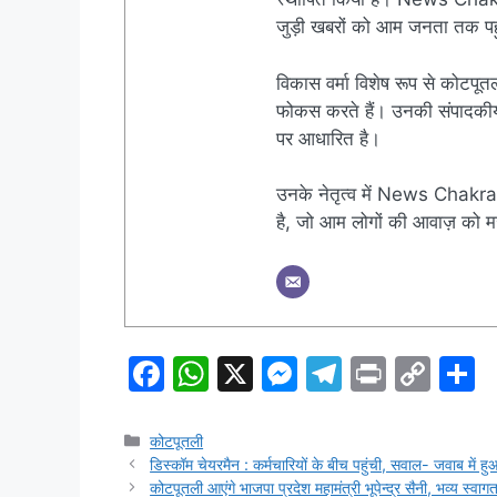
जुड़ी खबरों को आम जनता तक पहुं
विकास वर्मा विशेष रूप से कोटपूतल
फोकस करते हैं। उनकी संपादकीय नी
पर आधारित है।
उनके नेतृत्व में News Chakra 
है, जो आम लोगों की आवाज़ को मज
F
W
X
M
T
Pr
C
S
a
h
e
el
in
o
h
c
at
s
e
t
p
a
Categories
कोटपूतली
डिस्कॉम चेयरमैन : कर्मचारियों के बीच पहुंची, सवाल- जवाब में ह
e
s
s
gr
y
e
कोटपूतली आएंगे भाजपा प्रदेश महामंत्री भूपेन्द्र सैनी, भव्य स्वागत