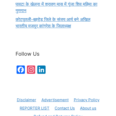
पावटा के खेलना में श्रावण मास में गूंजा शिव महिमा का
गुणगान
कोटपूतली-बहरोड़ जिले के संजय आर्य बने अखिल
भारतीय मजदूर कांग्रेस के जिलाध्यक्ष
Follow Us
F
In
Li
a
st
n
c
a
k
e
gr
e
Disclaimer
Advertisement
Privacy Policy
b
a
dI
REPORTER LIST
Contact Us
About us
o
m
n