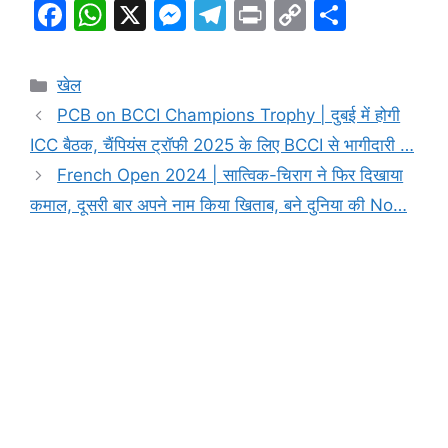
F
W
X
M
T
Pr
C
S
a
h
e
el
in
o
h
c
at
s
e
t
p
ar
Categories
खेल
e
s
s
gr
y
e
PCB on BCCI Champions Trophy | दुबई में होगी
b
A
e
a
Li
ICC बैठक, चैंपियंस ट्रॉफी 2025 के लिए BCCI से भागीदारी …
o
p
n
m
n
French Open 2024 | सात्विक-चिराग ने फिर दिखाया
o
p
g
k
कमाल, दूसरी बार अपने नाम किया खिताब, बने दुनिया की No…
k
er