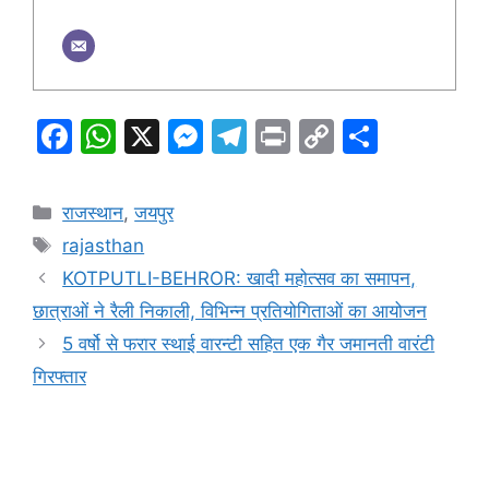
F
W
X
M
T
Pr
C
S
a
h
e
el
in
o
h
c
at
s
e
t
p
ar
Categories
राजस्थान
,
जयपुर
e
s
s
gr
y
e
Tags
rajasthan
b
A
e
a
Li
KOTPUTLI-BEHROR: खादी महोत्सव का समापन,
o
p
n
m
n
छात्राओं ने रैली निकाली, विभिन्न प्रतियोगिताओं का आयोजन
o
p
g
k
5 वर्षो से फरार स्थाई वारन्टी सहित एक गैर जमानती वारंटी
k
er
गिरफ्तार