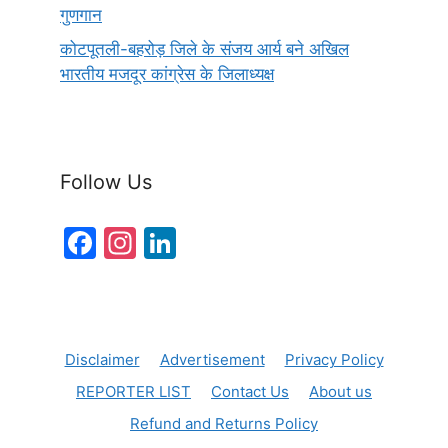
गुणगान
कोटपूतली-बहरोड़ जिले के संजय आर्य बने अखिल
भारतीय मजदूर कांग्रेस के जिलाध्यक्ष
Follow Us
F
In
Li
a
st
n
c
a
k
e
gr
e
Disclaimer
Advertisement
Privacy Policy
b
a
dI
REPORTER LIST
Contact Us
About us
o
m
n
Refund and Returns Policy
o