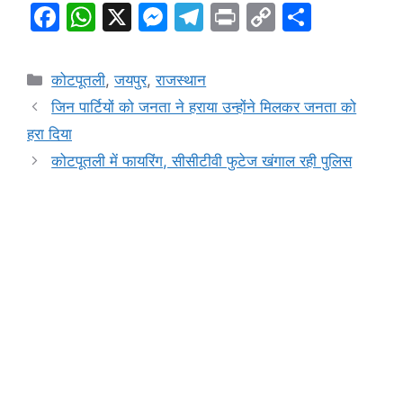
F
W
X
M
T
Pr
C
S
a
h
e
el
in
o
h
c
at
s
e
t
p
ar
Categories
कोटपूतली
,
जयपुर
,
राजस्थान
e
s
s
gr
y
e
जिन पार्टियों को जनता ने हराया उन्होंने मिलकर जनता को
b
A
e
a
Li
हरा दिया
o
p
n
m
n
कोटपूतली में फायरिंग, सीसीटीवी फुटेज खंगाल रही पुलिस
o
p
g
k
k
er