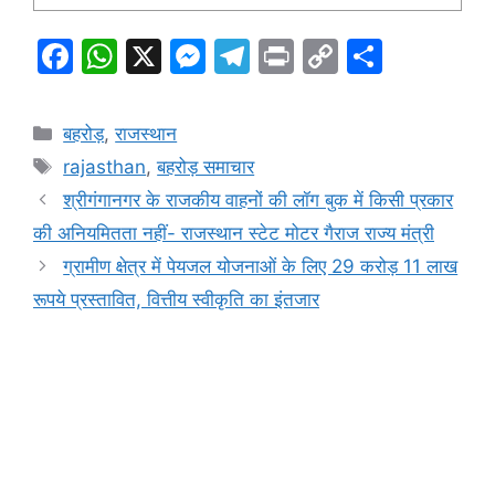
F
W
X
M
T
Pr
C
S
a
h
e
el
in
o
h
c
at
s
e
t
p
ar
Categories
बहरोड़
,
राजस्थान
e
s
s
gr
y
e
Tags
rajasthan
,
बहरोड़ समाचार
b
A
e
a
Li
श्रीगंगानगर के राजकीय वाहनों की लॉग बुक में किसी प्रकार
o
p
n
m
n
की अनियमितता नहीं- राजस्थान स्टेट मोटर गैराज राज्य मंत्री
o
p
g
k
ग्रामीण क्षेत्र में पेयजल योजनाओं के लिए 29 करोड़ 11 लाख
k
er
रूपये प्रस्तावित, वित्तीय स्वीकृति का इंतजार