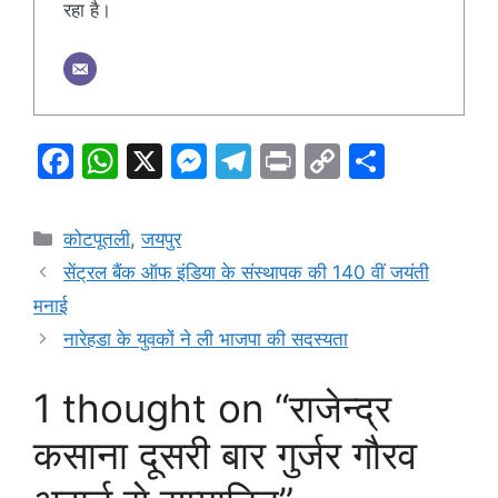
रहा है।
F
W
X
M
T
Pr
C
S
a
h
e
el
in
o
h
c
at
s
e
t
p
ar
Categories
कोटपूतली
,
जयपुर
e
s
s
gr
y
e
सेंट्रल बैंक ऑफ इंडिया के संस्थापक की 140 वीं जयंती
b
A
e
a
Li
मनाई
o
p
n
m
n
नारेहडा के युवकों ने ली भाजपा की सदस्यता
o
p
g
k
1 thought on “राजेन्द्र
k
er
कसाना दूसरी बार गुर्जर गौरव