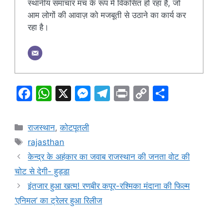
स्थानीय समाचार मंच के रूप में विकसित हो रहा है, जो
आम लोगों की आवाज़ को मजबूती से उठाने का कार्य कर
रहा है।
F
W
X
M
T
Pr
C
S
a
h
e
el
in
o
h
c
at
s
e
t
p
ar
Categories
राजस्थान
,
कोटपूतली
e
s
s
gr
y
e
Tags
rajasthan
b
A
e
a
Li
केन्द्र के अहंकार का जवाब राजस्थान की जनता वोट की
o
p
n
m
n
चोट से देगी- हुड्डा
o
p
g
k
इंतजार हुआ खत्म! रणबीर कपूर-रश्मिका मंदाना की फिल्म
k
er
‘एनिमल’ का ट्रेलर हुआ रिलीज