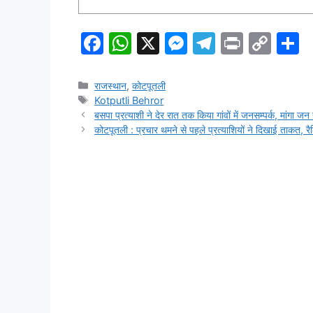
F
W
X
M
T
Pr
C
S
a
h
e
el
in
o
h
c
at
s
e
t
p
a
Categories
राजस्थान
,
कोटपूतली
Tags
Kotputli Behror
e
s
s
gr
y
e
बसपा प्रत्याशी ने देर रात तक किया गांवों में जनसम्पर्क, मांगा जन
b
A
e
a
Li
कोटपूतली : प्रचार थमने से पहले प्रत्याशियों ने दिखाई ताकत, र
o
p
n
m
n
o
p
g
k
k
er