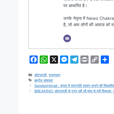
पर आधारित है।
उनके नेतृत्व में News Chakra 
है, जो आम लोगों की आवाज़ को मज
F
W
X
M
T
Pr
C
S
a
h
e
el
in
o
h
c
at
s
e
t
p
a
Categories
कोटपूतली
,
राजस्थान
Tags
बहरोड़ समाचार
e
s
s
gr
y
e
Sandeshkhali : बंगाल में राष्ट्रपति शासन लगाने की सिफारि
b
A
e
a
Li
BREAKING: कोटपूतली से गुजर रही थी मांस से भरी पिकअप, गोर
o
p
n
m
n
o
p
g
k