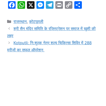
F
W
X
M
T
Pr
C
S
a
h
e
el
in
o
h
c
at
s
e
t
p
ar
Categories
राजस्थान
,
कोटपूतली
e
s
s
gr
y
e
श्री सैन मंदिर समिति के रजिस्ट्रेशन पर समाज में खुशी की
b
A
e
a
Li
लहर
o
p
n
m
n
Kotputli: नि:शुल्क नेत्र शल्य चिकित्सा शिविर में 288
o
p
g
k
मरीजों का सफल ऑपरेशन
k
er