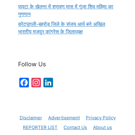
पावटा के खेलना में श्रावण मास में गूंजा शिव महिमा का
गुणगान
कोटपूतली-बहरोड़ जिले के संजय आर्य बने अखिल
भारतीय मजदूर कांग्रेस के जिलाध्यक्ष
Follow Us
F
In
Li
a
st
n
c
a
k
e
gr
e
Disclaimer
Advertisement
Privacy Policy
b
a
dI
REPORTER LIST
Contact Us
About us
o
m
n