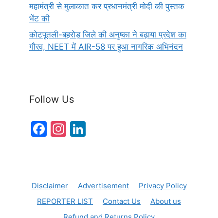
महामंत्री से मुलाकात कर प्रधानमंत्री मोदी की पुस्तक
भेंट की
कोटपूतली-बहरोड़ जिले की अनुष्का ने बढ़ाया प्रदेश का
गौरव, NEET में AIR-58 पर हुआ नागरिक अभिनंदन
Follow Us
F
In
Li
a
st
n
c
a
k
e
gr
e
Disclaimer
Advertisement
Privacy Policy
b
a
dI
REPORTER LIST
Contact Us
About us
o
m
n
Refund and Returns Policy