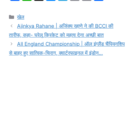
a
h
e
el
in
o
h
c
at
s
e
t
p
ar
Categories
खेल
e
s
s
gr
y
e
Ajinkya Rahane | अजिंक्य रहाणे ने की BCCI की
b
A
e
a
Li
तारीफ, कहा- घरेलू क्रिकेट को महत्व देना अच्छी बात
o
p
n
m
n
All England Championship | ऑल इंग्लैंड चैंपियनशिप
o
p
g
k
से बाहर हुए सात्विक-चिराग, क्वार्टरफाइनल में इंडोन…
k
er