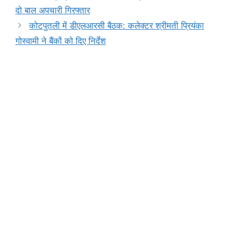
o
p
n
m
n
दो बाल अपचारी गिरफ्तार
o
p
g
k
कोटपुतली में डीएलआरसी बैठक: कलेक्टर श्रीमती प्रियंका
k
er
गोस्वामी ने बैंकों को दिए निर्देश