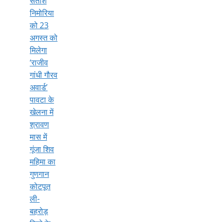
सतीश
निमोरिया
को 23
अगस्त को
मिलेगा
‘राजीव
गांधी गौरव
अवार्ड’
पावटा के
खेलना में
श्रावण
मास में
गूंजा शिव
महिमा का
गुणगान
कोटपूत
ली-
बहरोड़