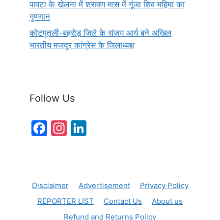
पावटा के खेलना में श्रावण मास में गूंजा शिव महिमा का
गुणगान
कोटपूतली-बहरोड़ जिले के संजय आर्य बने अखिल
भारतीय मजदूर कांग्रेस के जिलाध्यक्ष
Follow Us
F
In
Li
a
st
n
c
a
k
e
gr
e
Disclaimer
Advertisement
Privacy Policy
b
a
dI
REPORTER LIST
Contact Us
About us
o
m
n
Refund and Returns Policy