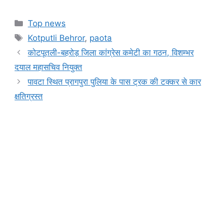
a
h
e
el
in
o
h
c
at
s
e
t
p
ar
Categories
Top news
e
s
s
gr
y
e
Tags
Kotputli Behror
,
paota
b
A
e
a
Li
कोटपूतली-बहरोड़ जिला कांग्रेस कमेटी का गठन, विशम्भर
o
p
n
m
n
दयाल महासचिव नियुक्त
o
p
g
k
पावटा स्थित प्रागपुरा पुलिया के पास ट्रक की टक्कर से कार
k
er
क्षतिग्रस्त