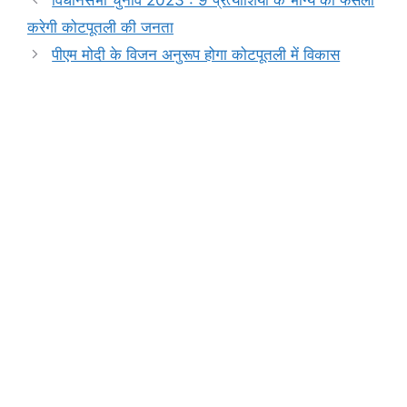
विधानसभा चुनाव 2023 : 9 प्रत्याशियों के भाग्य का फैसला
b
A
e
a
Li
करेगी कोटपूतली की जनता
o
p
n
m
n
पीएम मोदी के विजन अनुरूप होगा कोटपूतली में विकास
o
p
g
k
k
er