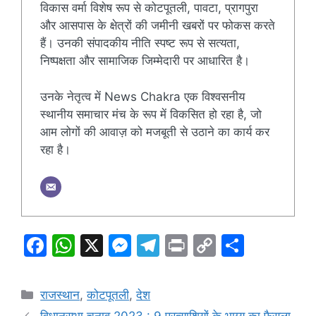
विकास वर्मा विशेष रूप से कोटपूतली, पावटा, प्रागपुरा
और आसपास के क्षेत्रों की जमीनी खबरों पर फोकस करते
हैं। उनकी संपादकीय नीति स्पष्ट रूप से सत्यता,
निष्पक्षता और सामाजिक जिम्मेदारी पर आधारित है।
उनके नेतृत्व में News Chakra एक विश्वसनीय
स्थानीय समाचार मंच के रूप में विकसित हो रहा है, जो
आम लोगों की आवाज़ को मजबूती से उठाने का कार्य कर
रहा है।
F
W
X
M
T
Pr
C
S
a
h
e
el
in
o
h
c
at
s
e
t
p
ar
Categories
राजस्थान
,
कोटपूतली
,
देश
e
s
s
gr
y
e