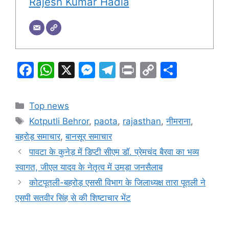
Rajesh Kumar Hadia
F
W
X
M
T
Pr
C
S
a
h
e
el
in
o
h
c
at
s
e
t
p
ar
Categories
Top news
e
s
s
gr
y
e
Tags
Kotputli Behror
,
paota
,
rajasthan
,
नीमराना
,
b
A
e
a
Li
बहरोड़ समाचार
,
बानसूर समाचार
o
p
n
m
n
पावटा के कुनेड़ में डिप्टी सीएम डॉ. प्रेमचंद बैरवा का भव्य
o
p
g
k
स्वागत, जीएल यादव के नेतृत्व में उमड़ा जनसैलाब
k
er
कोटपूतली-बहरोड़ एससी विभाग के जिलाध्यक्ष तारा पूतली ने
एसपी सतवीर सिंह से की शिष्टाचार भेंट