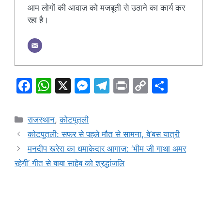
आम लोगों की आवाज़ को मजबूती से उठाने का कार्य कर
रहा है।
F
W
X
M
T
Pr
C
S
a
h
e
el
in
o
h
c
at
s
e
t
p
ar
Categories
राजस्थान
,
कोटपूतली
e
s
s
gr
y
e
कोटपूतली: सफर से पहले मौत से सामना, बे’बस यात्री
b
A
e
a
Li
मनदीप खरेरा का धमाकेदार आगाज: ‘भीम जी गाथा अमर
o
p
n
m
n
रहेगी’ गीत से बाबा साहेब को श्रद्धांजलि
o
p
g
k
k
er