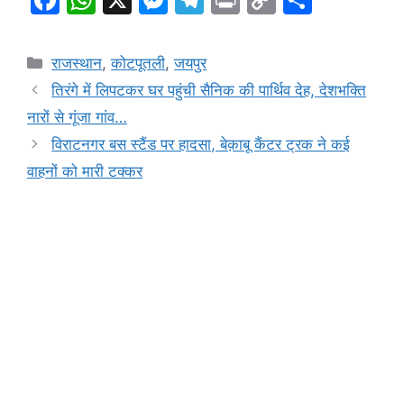
a
h
e
el
in
o
h
c
at
s
e
t
p
ar
Categories
राजस्थान
,
कोटपूतली
,
जयपुर
e
s
s
gr
y
e
तिरंगे में लिपटकर घर पहुंची सैनिक की पार्थिव देह, देशभक्ति
b
A
e
a
Li
नारों से गूंजा गांव…
o
p
n
m
n
विराटनगर बस स्टैंड पर हादसा, बेक़ाबू कैंटर ट्रक ने कई
o
p
g
k
वाहनों को मारी टक्कर
k
er