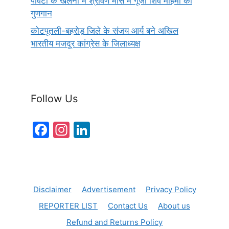
पावटा के खेलना में श्रावण मास में गूंजा शिव महिमा का
गुणगान
कोटपूतली-बहरोड़ जिले के संजय आर्य बने अखिल
भारतीय मजदूर कांग्रेस के जिलाध्यक्ष
Follow Us
F
In
Li
a
st
n
c
a
k
e
gr
e
Disclaimer
Advertisement
Privacy Policy
b
a
dI
REPORTER LIST
Contact Us
About us
o
m
n
Refund and Returns Policy
o