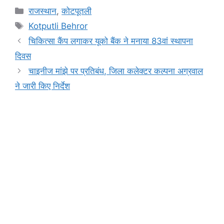
c
at
s
e
t
p
ar
Categories
राजस्थान
,
कोटपूतली
e
s
s
gr
y
e
Tags
Kotputli Behror
b
A
e
a
Li
चिकित्सा कैंप लगाकर यूको बैंक ने मनाया 83वां स्थापना
o
p
n
m
n
दिवस
o
p
g
k
चाइनीज मांझे पर प्रतिबंध, जिला कलेक्टर कल्पना अग्रवाल
k
er
ने जारी किए निर्देश