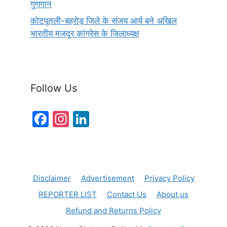
गुणगान
कोटपूतली-बहरोड़ जिले के संजय आर्य बने अखिल
भारतीय मजदूर कांग्रेस के जिलाध्यक्ष
Follow Us
F
In
Li
a
st
n
c
a
k
e
gr
e
Disclaimer
Advertisement
Privacy Policy
b
a
dI
REPORTER LIST
Contact Us
About us
o
m
n
Refund and Returns Policy
o