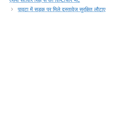
o
p
g
k
पावटा में सड़क पर मिले दस्तावेज सुरक्षित लौटाए
k
er