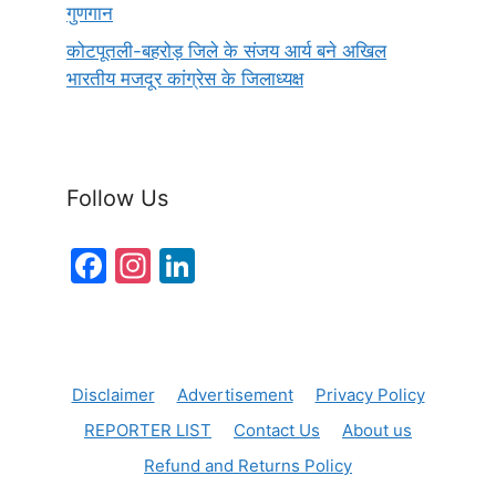
गुणगान
कोटपूतली-बहरोड़ जिले के संजय आर्य बने अखिल
भारतीय मजदूर कांग्रेस के जिलाध्यक्ष
Follow Us
F
In
Li
a
st
n
c
a
k
e
gr
e
Disclaimer
Advertisement
Privacy Policy
b
a
dI
REPORTER LIST
Contact Us
About us
o
m
n
Refund and Returns Policy
o