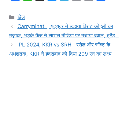
a
h
e
el
in
o
h
c
at
s
e
t
p
ar
Categories
खेल
e
s
s
gr
y
e
Carryminati | यूट्यूबर ने उड़ाया विराट कोहली का
b
A
e
a
Li
मज़ाक, भड़के फैंस ने सोशल मीडिया पर मचाया बवाल, ट्रेंड…
o
p
n
m
n
IPL 2024, KKR vs SRH | रसेल और सॉल्ट के
o
p
g
k
अर्धशतक, KKR ने हैदराबाद को दिया 209 रन का लक्ष्य
k
er