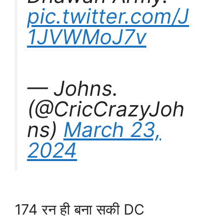
pic.twitter.com/J
1JVWMoJ7v
— Johns.
(@CricCrazyJoh
ns)
March 23,
2024
174 रन ही बना सकी DC