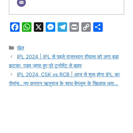
F
W
X
M
T
Pr
C
S
a
h
e
el
in
o
h
c
at
s
e
t
p
ar
Categories
खेल
e
s
s
gr
y
e
IPL 2024 | IPL से पहले राजस्थान रॉयल्स को लगा बड़ा
b
A
e
a
Li
झटका, एडम ज़म्पा हुए पूरे टूर्नामेंट से बाहर
o
p
n
m
n
IPL 2024, CSK vs RCB | आज से शुरू होगा IPL का
o
p
g
k
रोमांच…नए कप्तान ऋतुराज के साथ बेंगलुरु के खिलाफ धमा…
k
er