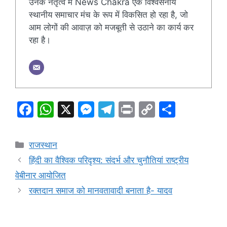
उनके नेतृत्व में News Chakra एक विश्वसनीय
स्थानीय समाचार मंच के रूप में विकसित हो रहा है, जो
आम लोगों की आवाज़ को मजबूती से उठाने का कार्य कर
रहा है।
F
W
X
M
T
Pr
C
S
a
h
e
el
in
o
h
c
at
s
e
t
p
ar
Categories
राजस्थान
e
s
s
gr
y
e
हिंदी का वैश्विक परिदृश्य: संदर्भ और चुनौतियां राष्ट्रीय
b
A
e
a
Li
वेबीनार आयोजित
o
p
n
m
n
रक्तदान समाज को मानवतावादी बनाता है- यादव
o
p
g
k
k
er