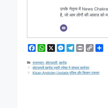
उनके नेतृत्व में News Chakra 
है, जो आम लोगों की आवाज़ को मज
F
W
X
M
T
Pr
C
S
a
h
e
el
in
o
h
c
at
s
e
t
p
a
Categories
राजस्थान
,
कोटपूतली
,
बहरोड़
कोटपूतली बहरोड एसपी ज्येष्ठा ने संभाला कार्यभार
e
s
s
gr
y
e
Kisan Andolan Update पुलिस और किसान टकराए
b
A
e
a
Li
o
p
n
m
n
o
p
g
k
k
er